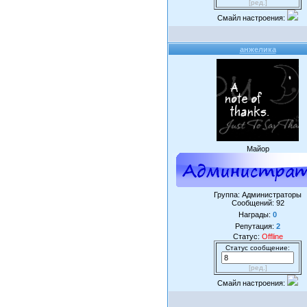
[ред.]
Смайл настроения:
анжелика
Майор
Группа: Администраторы
Сообщений:
92
Награды:
0
Репутация:
2
Статус:
Offline
Статус сообщение:
[ред.]
Смайл настроения: