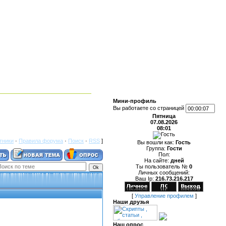
Мини-профиль
Вы работаете со страницей
Пятница
07.08.2026
08:01
тники
·
Правила форума
·
Поиск
·
RSS
]
Вы вошли как:
Гость
Группа:
Гости
Пол:
На сайте:
дней
Ты пользователь №
0
Личных сообщений:
Ваш Ip:
216.73.216.217
[
Управление профилем
]
Наши друзья
Наш опрос