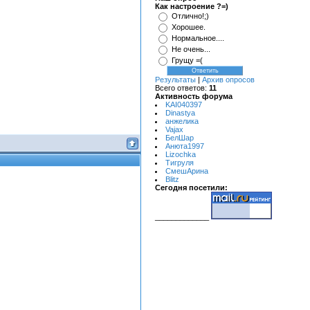
Как настроение ?=)
Отлично!;)
Хорошее.
Нормальное....
Не очень...
Грущу =(
Результаты
|
Архив опросов
Всего ответов:
11
Активность форума
KAI040397
Dinastya
анжелика
Vajax
БелШар
Анюта1997
Lizochka
Тигруля
СмешАрина
Blitz
Сегодня посетили:
_____________