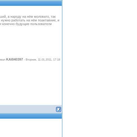
ший, а народу на нём моловато, так
 нужно работать на нём поактавние, и
и конечно будущие пользователи
KAI040397
овал
-
Вторник, 11.01.2011, 17:18