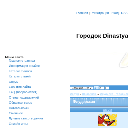
Главная
|
Регистрация
|
Вход
|
RSS
Городок Dinasty
Меню сайта
Главная страница
Информация о сайте
Каталог файлов
Каталог статей
Форум
События сайта
1
Страница
1
из
2
2
»
FAQ (вопрос/ответ)
Форум
»
Общаемся!
»
Флудилка - говорил
Стена поздравлений
Флудерская
Обратная связь
Фотоальбомы
AlexM
Смешное
Лучшие стихотворения
Онлайн игры