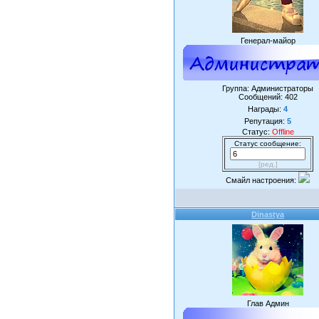
Генерал-майор
Группа: Администраторы
Сообщений:
402
Награды:
4
Репутация:
5
Статус:
Offline
Статус сообщение:
[ред.]
Смайл настроения:
Dinastya
Глав Админ