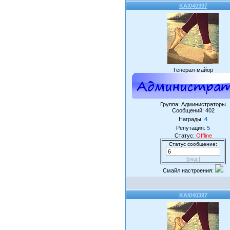
KAI040397
Генерал-майор
Группа: Администраторы
Сообщений:
402
Награды:
4
Репутация:
5
Статус:
Offline
Статус сообщение:
[ред.]
Смайл настроения:
KAI040397