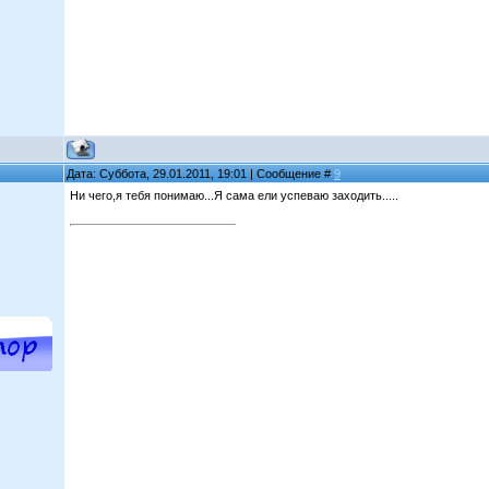
Дата: Суббота, 29.01.2011, 19:01 | Сообщение #
9
Ни чего,я тебя понимаю...Я сама ели успеваю заходить.....