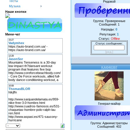
Тесты
Рядовой
Музыка
Наши кнопки
Группа: Проверенные
Сообщений:
1
Награды:
0
Мини-чат
Репутация:
1
Статус:
Offline
Статус сообщение:
[ред.]
KAI040397
Генерал-майор
Группа: Администраторы
Сообщений:
402