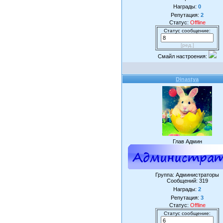
Награды:
0
Репутация:
2
Статус:
Offline
Статус сообщение:
[ред.]
Смайл настроения:
Dinastya
Глав Админ
Группа: Администраторы
Сообщений:
319
Награды:
2
Репутация:
3
Статус:
Offline
Статус сообщение: