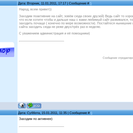
Дата: Вторник, 11.01.2011, 17:17 | Сообщение #
5
Народ, всем привет))
Заходим поактивние на сайт, зовём сюда своих друзей) Ведь сайт то хоро
что если хотите чтобы и дальше наш с вами любимый сайт развивался, то
заходить почаще ( конечно по мере возможности). Постайтеся нынишние 
сайта заходить сюда не реже двух/трёх раз в неделю.
С уважением администрация и её помощники)
Сообщение отредактир
Дата: Суббота, 15.01.2011, 11:35 | Сообщение #
6
Заходим по активнее)