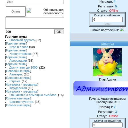
Награды:
4
Репутация:
5
Статус:
Offline
Статус сообщение:
[ред.]
Смайл настроения:
200
Горячие темы
Обломай другого
(82)
[
Горячие темы
]
Dinastya
Игра в слова
(60)
[
Горячие темы
]
Несочитаемое.
(47)
[
Горячие темы
]
Ассоциации
(38)
[
Горячие темы
]
Досчитаем до 1000.
(22)
[
Словесные игры
]
Аватары.
(18)
[
Словесные игры
]
Глав Админ
Страхи.
(17)
[
Флудилка - говорилка
]
Флудерская
(16)
[
Флудилка - говорилка
]
Общаемся с помощью смайлов.
(16)
[
Словесные игры
]
Группа: Администраторы
Шестое чувство.
(16)
Сообщений:
319
[
Словесные игры
]
Награды:
2
Репутация:
3
Статус:
Offline
Статус сообщение: