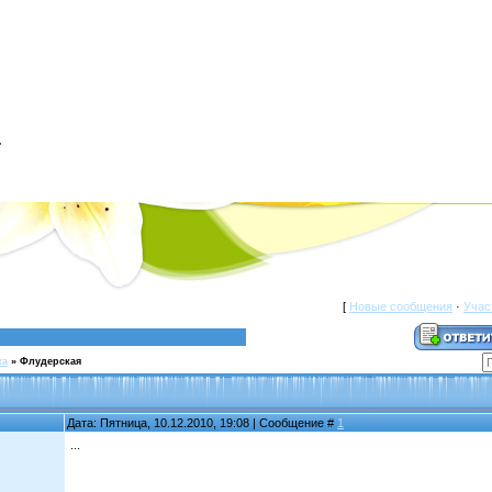
a
[
Новые сообщения
·
Учас
ка
»
Флудерская
Дата: Пятница, 10.12.2010, 19:08 | Сообщение #
1
...