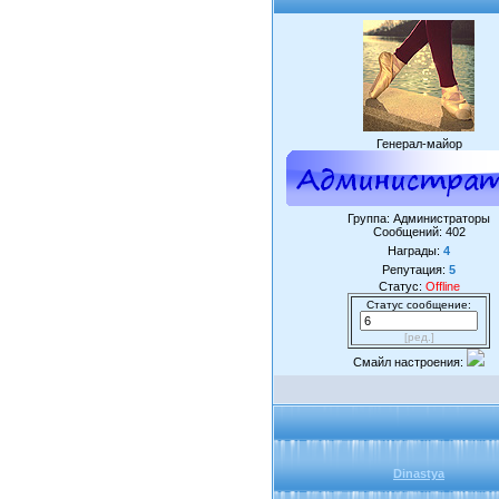
Генерал-майор
Группа: Администраторы
Сообщений:
402
Награды:
4
Репутация:
5
Статус:
Offline
Статус сообщение:
[ред.]
Смайл настроения:
Dinastya