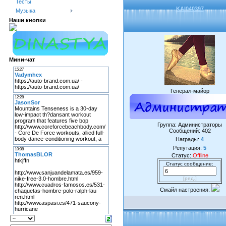
Тесты
KAI040397
Музыка
Наши кнопки
Мини-чат
Генерал-майор
Группа: Администраторы
Сообщений:
402
Награды:
4
Репутация:
5
Статус:
Offline
Статус сообщение:
[ред.]
Смайл настроения: