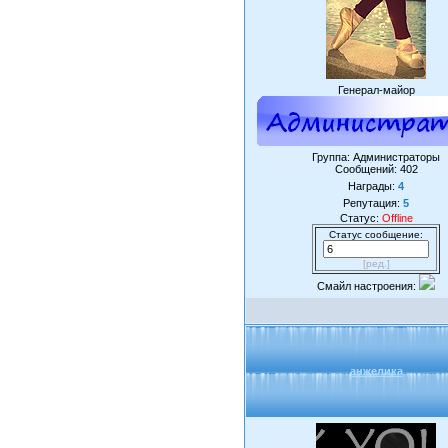
Генерал-майор
Группа: Администраторы
Сообщений:
402
Награды:
4
Репутация:
5
Статус:
Offline
Статус сообщение:
[ред.]
Смайл настроения:
анжелика