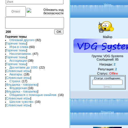
Vajax
200
Горячие темы
Майор
Обломай другого
(82)
[
Горячие темы
]
Игра в слова
(60)
[
Горячие темы
]
Несочитаемое.
(47)
Группа: VDG Systems
[
Горячие темы
]
Сообщений:
85
Ассоциации
(38)
[
Горячие темы
]
Награды:
2
Досчитаем до 1000.
(22)
Репутация:
2
[
Словесные игры
]
Статус:
Offline
Аватары.
(18)
[
Словесные игры
]
Статус сообщение:
Страхи.
(17)
[
Флудилка - говорилка
]
[ред.]
Флудерская
(16)
[
Флудилка - говорилка
]
Общаемся с помощью смайлов.
(16)
[
Словесные игры
]
Шестое чувство.
(16)
[
Словесные игры
]
Dinastya