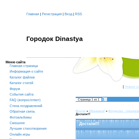
Главная
|
Регистрация
|
Вход
|
RSS
Городок Dinastya
Меню сайта
Главная страница
Информация о сайте
Каталог файлов
Каталог статей
[
Новые с
Форум
События сайта
1
Страница
1
из
1
FAQ (вопрос/ответ)
Стена поздравлений
Форум
»
Общаемся!
»
Флудилка - говорил
Обратная связь
Достали!!!
Фотоальбомы
Смешное
Достали!!!
Лучшие стихотворения
Онлайн игры