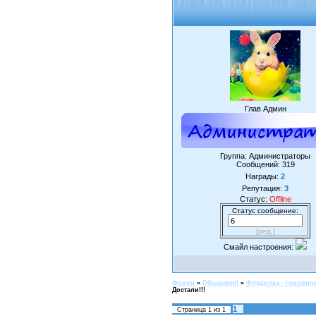
Глав Админ
Группа: Администраторы
Сообщений:
319
Награды:
2
Репутация:
3
Статус:
Offline
Статус сообщение:
[ред.]
Смайл настроения:
Форум
»
Общаемся!
»
Флудилка - говорил
Достали!!!
1
Страница
1
из
1