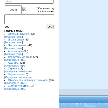
200
Горячие темы
Обломай другого
(82)
[
Горячие темы
]
Игра в слова
(60)
[
Горячие темы
]
Несочитаемое.
(47)
[
Горячие темы
]
Ассоциации
(38)
[
Горячие темы
]
Досчитаем до 1000.
(22)
[
Словесные игры
]
Аватары.
(18)
[
Словесные игры
]
Страхи.
(17)
[
Флудилка - говорилка
]
Флудерская
(16)
[
Флудилка - говорилка
]
Общаемся с помощью смайлов.
(16)
[
Словесные игры
]
Шестое чувство.
(16)
[
Словесные игры
]
Dinastya