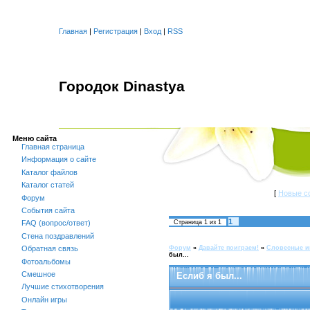
Главная
|
Регистрация
|
Вход
|
RSS
Городок Dinastya
Меню сайта
Главная страница
Информация о сайте
Каталог файлов
Каталог статей
[
Новые с
Форум
События сайта
1
Страница
1
из
1
FAQ (вопрос/ответ)
Стена поздравлений
Форум
»
Давайте поиграем!
»
Словесные и
Обратная связь
был...
Фотоальбомы
Смешное
Еслиб я был...
Лучшие стихотворения
Онлайн игры