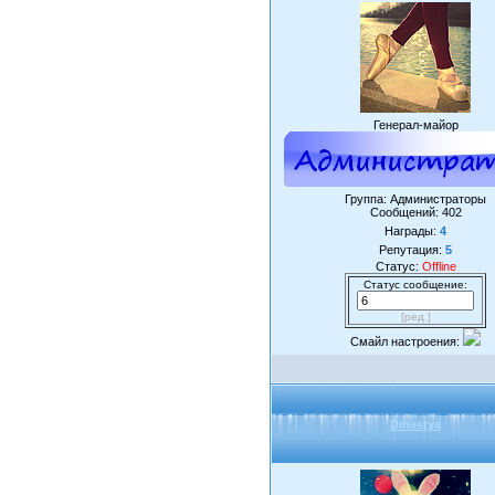
Генерал-майор
Группа: Администраторы
Сообщений:
402
Награды:
4
Репутация:
5
Статус:
Offline
Статус сообщение:
[ред.]
Смайл настроения:
Dinastya