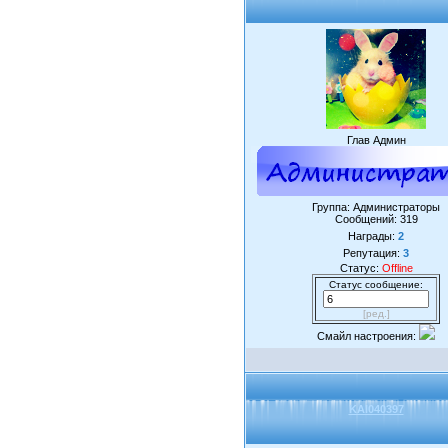
Глав Админ
Группа: Администраторы
Сообщений:
319
Награды:
2
Репутация:
3
Статус:
Offline
Статус сообщение:
[ред.]
Смайл настроения:
KAI040397