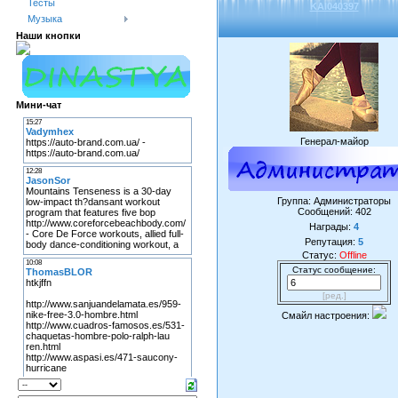
Тесты
KAI040397
Музыка
Наши кнопки
Мини-чат
Генерал-майор
Группа: Администраторы
Сообщений:
402
Награды:
4
Репутация:
5
Статус:
Offline
Статус сообщение:
[ред.]
Смайл настроения: