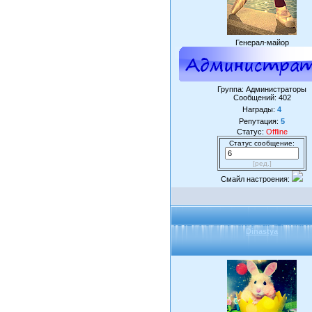
Генерал-майор
Группа: Администраторы
Сообщений:
402
Награды:
4
Репутация:
5
Статус:
Offline
Статус сообщение:
[ред.]
Смайл настроения:
Dinastya