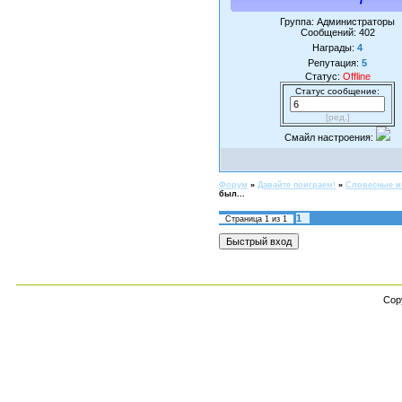
Группа: Администраторы
Сообщений:
402
Награды:
4
Репутация:
5
Статус:
Offline
Статус сообщение:
[ред.]
Смайл настроения:
Форум
»
Давайте поиграем!
»
Словесные и
был...
1
Страница
1
из
1
Cop