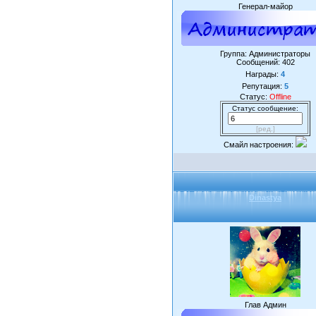
Генерал-майор
Группа: Администраторы
Сообщений:
402
Награды:
4
Репутация:
5
Статус:
Offline
Статус сообщение:
[ред.]
Смайл настроения:
Dinastya
Глав Админ