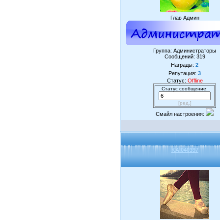
Глав Админ
Группа: Администраторы
Сообщений:
319
Награды:
2
Репутация:
3
Статус:
Offline
Статус сообщение:
[ред.]
Смайл настроения:
KAI040397