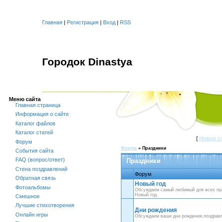
Главная
|
Регистрация
|
Вход
|
RSS
Городок Dinastya
Меню сайта
Главная страница
Информация о сайте
Каталог файлов
Каталог статей
[
Новые с
Форум
Форум
»
Праздники
События сайта
FAQ (вопрос/ответ)
Праздники
Стена поздравлений
Форум
Обратная связь
Новый год
Фотоальбомы
Обсуждаем самый любимый для всех пра
Новый год.
Смешное
Лучшие стихотворения
Дни рождения
Онлайн игры
Обсуждаем ваши дни рождения,поздравл