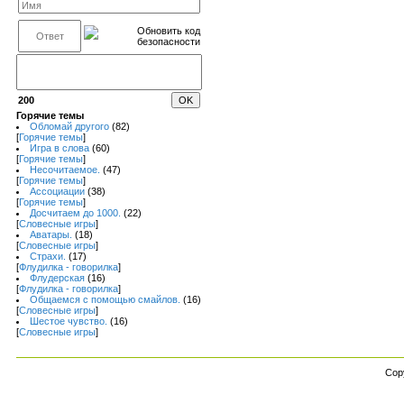
200
Горячие темы
Обломай другого
(82)
[
Горячие темы
]
Игра в слова
(60)
[
Горячие темы
]
Несочитаемое.
(47)
[
Горячие темы
]
Ассоциации
(38)
[
Горячие темы
]
Досчитаем до 1000.
(22)
[
Словесные игры
]
Аватары.
(18)
[
Словесные игры
]
Страхи.
(17)
[
Флудилка - говорилка
]
Флудерская
(16)
[
Флудилка - говорилка
]
Общаемся с помощью смайлов.
(16)
[
Словесные игры
]
Шестое чувство.
(16)
[
Словесные игры
]
Cop