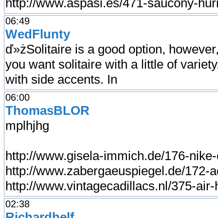
http://www.aspasi.es/471-saucony-hur
06:49
WedFlunty
ď»żSolitaire is a good option, however, m
you want solitaire with a little of variet
with side accents. In
06:00
ThomasBLOR
mplhjhg
http://www.gisela-immich.de/176-nike
http://www.zabergaeuspiegel.de/172-a
http://www.vintagecadillacs.nl/375-air
02:38
Richardhelf