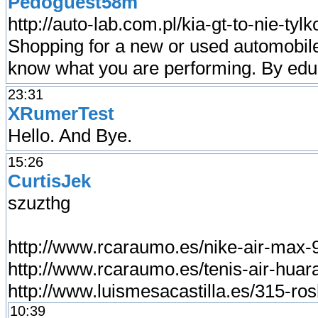
Pedoguest58m
http://auto-lab.com.pl/kia-gt-to-nie-tyl
Shopping for a new or used automobile
know what you are performing. By edu
23:31
XRumerTest
Hello. And Bye.
15:26
CurtisJek
szuzthg
http://www.rcaraumo.es/nike-air-max-9
http://www.rcaraumo.es/tenis-air-huar
http://www.luismesacastilla.es/315-ro
10:39