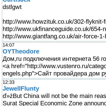
dstlgwt
http://www.howzituk.co.uk/302-flyknit-
http://www.ukfinanceguide.co.uk/654-n
http://www.giantfang.co.uk/air-force-1
14:07
OYTheodore
Дом,ru подключения интернета 56 г
<a href="http://www.vustenro.ru/cate
engels.php">Сайт провайдера дом р
12:33
JewellFlunty
ď»żBut China will not be the main reas
Surat Special Economic Zone announce