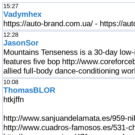
15:27
Vadymhex
https://auto-brand.com.ua/ - https://a
12:28
JasonSor
Mountains Tenseness is a 30-day low-
features five bop http://www.corefor
allied full-body dance-conditioning wor
10:08
ThomasBLOR
htkjffn
http://www.sanjuandelamata.es/959-ni
http://www.cuadros-famosos.es/531-ch