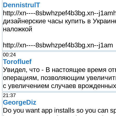
DennistrulT
http://xn----8sbwhzpef4b3bg.xn--j1am
дизайнерские часы купить в Украине
наложкой
http://xn----8sbwhzpef4b3bg.xn--j1am
00:24
Torofluef
Увидел, что - В настоящее время о
операциям, позволяющим увеличить
с увеличением случаев врожденных 
21:37
GeorgeDiz
Do you want app installs so you can s