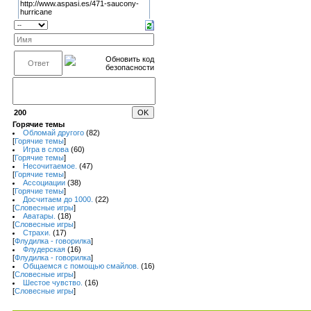
200
Горячие темы
Обломай другого
(82)
[
Горячие темы
]
Игра в слова
(60)
[
Горячие темы
]
Несочитаемое.
(47)
[
Горячие темы
]
Ассоциации
(38)
[
Горячие темы
]
Досчитаем до 1000.
(22)
[
Словесные игры
]
Аватары.
(18)
[
Словесные игры
]
Страхи.
(17)
[
Флудилка - говорилка
]
Флудерская
(16)
[
Флудилка - говорилка
]
Общаемся с помощью смайлов.
(16)
[
Словесные игры
]
Шестое чувство.
(16)
[
Словесные игры
]