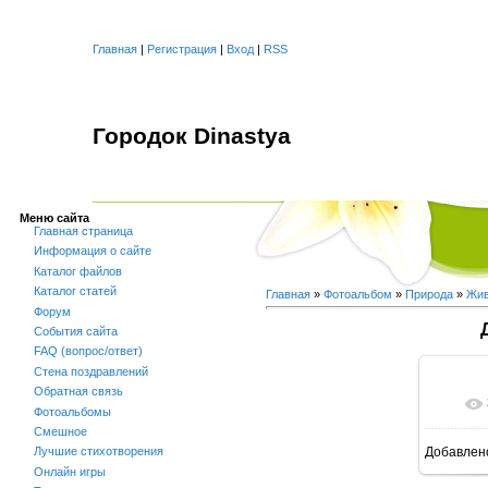
Главная
|
Регистрация
|
Вход
|
RSS
Городок Dinastya
Меню сайта
Главная страница
Информация о сайте
Каталог файлов
Каталог статей
Главная
»
Фотоальбом
»
Природа
»
Жив
Форум
События сайта
FAQ (вопрос/ответ)
Стена поздравлений
Обратная связь
Фотоальбомы
Смешное
Лучшие стихотворения
Добавлен
Онлайн игры