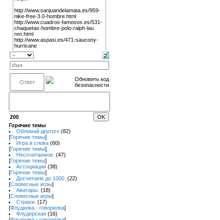
200
Горячие темы
Обломай другого
(82)
[
Горячие темы
]
Игра в слова
(60)
[
Горячие темы
]
Несочитаемое.
(47)
[
Горячие темы
]
Ассоциации
(38)
[
Горячие темы
]
Досчитаем до 1000.
(22)
[
Словесные игры
]
Аватары.
(18)
[
Словесные игры
]
Страхи.
(17)
[
Флудилка - говорилка
]
Флудерская
(16)
[
Флудилка - говорилка
]