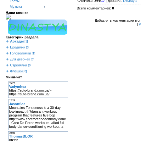
Счетчики
:
364
/
17
|
Добавил
:
Dinastya
Тесты
Музыка
Всего комментариев
:
0
Наши кнопки
Добавлять комментарии могу
[
Р
Категории раздела
Аркады
[1]
Бродилки
[3]
Головоломки
[1]
Для девочек
[0]
Стрелялки
[0]
Флешки
[0]
Мини-чат