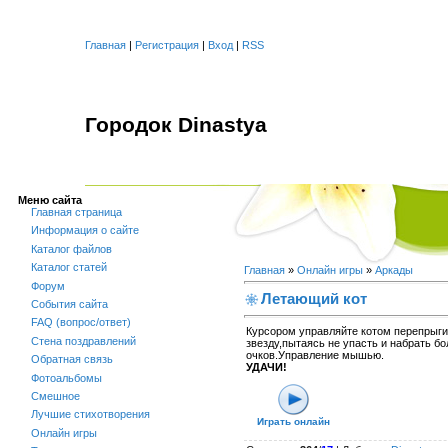
Главная
|
Регистрация
|
Вход
|
RSS
Городок Dinastya
Меню сайта
Главная страница
Информация о сайте
Каталог файлов
Каталог статей
Главная
»
Онлайн игры
»
Аркады
Форум
Летающий кот
События сайта
FAQ (вопрос/ответ)
Курсором управляйте котом перепрыги
Стена поздравлений
звезду,пытаясь не упасть и набрать б
очков.Управление мышью.
Обратная связь
УДАЧИ!
Фотоальбомы
Смешное
Лучшие стихотворения
Играть онлайн
Онлайн игры