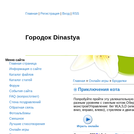
Главная
|
Регистрация
|
Вход
|
RSS
Городок Dinastya
Меню сайта
Главная страница
Информация о сайте
Каталог файлов
Каталог статей
Главная
»
Онлайн игры
»
Бродилки
Форум
Приключения кота
События сайта
FAQ (вопрос/ответ)
Попробуйте пройти эту увлекательную 
Стена поздравлений
разным уровням с смелым котом.Обер
монстров!Управление: бег W,A,S,D (или
Обратная связь
вниз, вправо, влево), стреляем и дви
Фотоальбомы
Смешное
Лучшие стихотворения
Играть онлайн
Онлайн игры