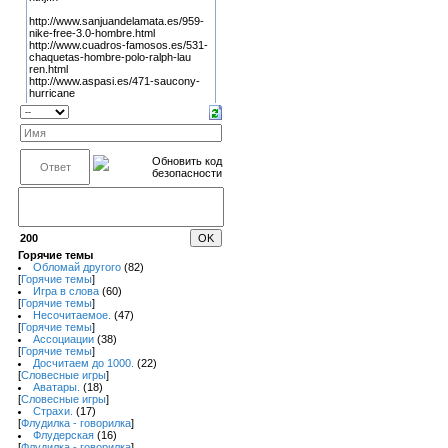
200
Горячие темы
Обломай другого
(82)
[
Горячие темы
]
Игра в слова
(60)
[
Горячие темы
]
Несочитаемое.
(47)
[
Горячие темы
]
Ассоциации
(38)
[
Горячие темы
]
Досчитаем до 1000.
(22)
[
Словесные игры
]
Аватары.
(18)
[
Словесные игры
]
Страхи.
(17)
[
Флудилка - говорилка
]
Флудерская
(16)
[
Флудилка - говорилка
]