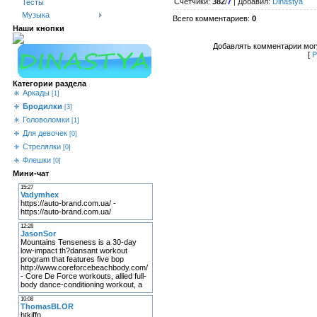
Счетчики
:
382
/
7
|
Добавил
:
Dinastya
Тесты
Музыка
Всего комментариев
:
0
Наши кнопки
Добавлять комментарии могу
[
Р
Категории раздела
Аркады
[1]
Бродилки
[3]
Головоломки
[1]
Для девочек
[0]
Стрелялки
[0]
Флешки
[0]
Мини-чат