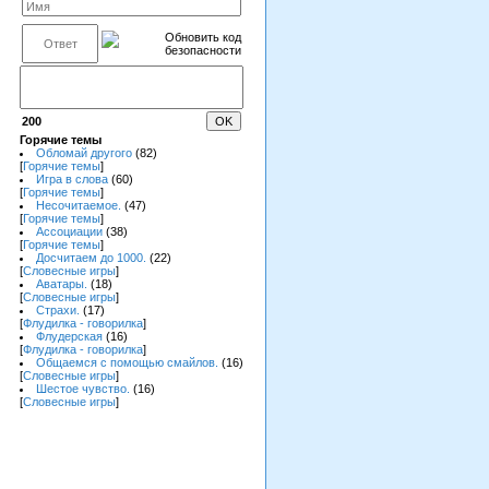
200
Горячие темы
Обломай другого
(82)
[
Горячие темы
]
Игра в слова
(60)
[
Горячие темы
]
Несочитаемое.
(47)
[
Горячие темы
]
Ассоциации
(38)
[
Горячие темы
]
Досчитаем до 1000.
(22)
[
Словесные игры
]
Аватары.
(18)
[
Словесные игры
]
Страхи.
(17)
[
Флудилка - говорилка
]
Флудерская
(16)
[
Флудилка - говорилка
]
Общаемся с помощью смайлов.
(16)
[
Словесные игры
]
Шестое чувство.
(16)
[
Словесные игры
]