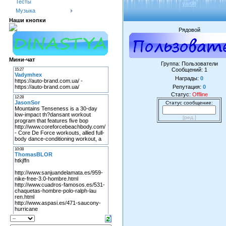
Тесты
yar08
Музыка
Наши кнопки
Рядовой
Мини-чат
Группа: Пользователи
Сообщений:
1
Награды:
0
Репутация:
0
Статус:
Offline
Статус сообщение:
[ред.]