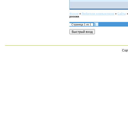
Форум
»
Любители компьютеров
»
Cайты
россии
1
Страница
1
из
1
Cop