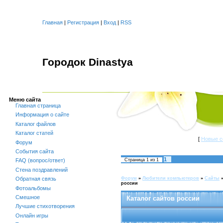
Главная
|
Регистрация
|
Вход
|
RSS
Городок Dinastya
Меню сайта
Главная страница
Информация о сайте
Каталог файлов
Каталог статей
[
Новые с
Форум
События сайта
1
Страница
1
из
1
FAQ (вопрос/ответ)
Стена поздравлений
Форум
»
Любители компьютеров
»
Cайты
Обратная связь
россии
Фотоальбомы
Смешное
Каталог сайтов россии
Лучшие стихотворения
Онлайн игры