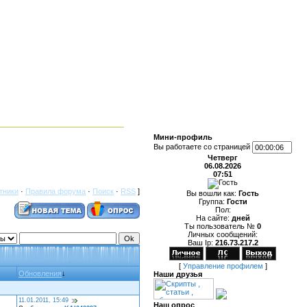
Мини-профиль
Вы работаете со страницей
Четверг
06.08.2026
07:51
тники
·
Правила форума
·
Поиск
·
RSS
]
Вы вошли как:
Гость
Группа:
Гости
Пол:
На сайте:
дней
Ты пользователь №
0
Личных сообщений:
Ваш Ip:
216.73.217.2
[
Управление профилем
]
Обновления
↓
Наши друзья
11.01.2011, 15:49
Наш опрос