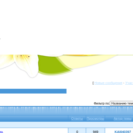
a
[
Новые сообщения
·
Учас
Фильтр по:
Ответы
Просмотры
Автор темы
а.
0
949
KAI040397