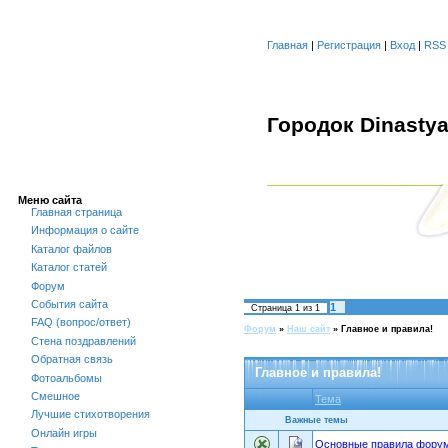
Главная
|
Регистрация
|
Вход
|
RSS
Городок Dinasty
Меню сайта
Главная страница
Информация о сайте
Каталог файлов
Каталог статей
Форум
События сайта
1
Страница
1
из
1
FAQ (вопрос/ответ)
Форум
»
Наш сайт
»
Главное и правила!
Стена поздравлений
Обратная связь
Главное и правила!
Фотоальбомы
Смешное
Тема
Лучшие стихотворения
Важные темы
Онлайн игры
Основные правила форум