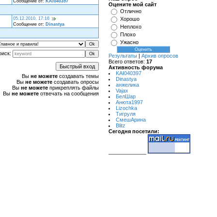
Сообщение от:
KAI040397
Оцените мой сайт
Отлично
Хорошо
05.12.2010, 17:16
Сообщение от:
Dinastya
Неплохо
Плохо
Ужасно
оиск:
Результаты
|
Архив опросов
Всего ответов:
17
Активность форума
KAI040397
Вы
не можете
создавать темы
Dinastya
Вы
не можете
создавать опросы
анжелика
Вы
не можете
прикреплять файлы
Vajax
Вы
не можете
отвечать на сообщения
БелШар
Анюта1997
Lizochka
Тигруля
СмешАрина
Blitz
Сегодня посетили:
_____________