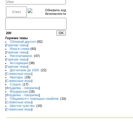
200
Горячие темы
Обломай другого
(82)
[
Горячие темы
]
Игра в слова
(60)
[
Горячие темы
]
Несочитаемое.
(47)
[
Горячие темы
]
Ассоциации
(38)
[
Горячие темы
]
Досчитаем до 1000.
(22)
[
Словесные игры
]
Аватары.
(18)
[
Словесные игры
]
Страхи.
(17)
[
Флудилка - говорилка
]
Флудерская
(16)
[
Флудилка - говорилка
]
Общаемся с помощью смайлов.
(16)
[
Словесные игры
]
Шестое чувство.
(16)
[
Словесные игры
]