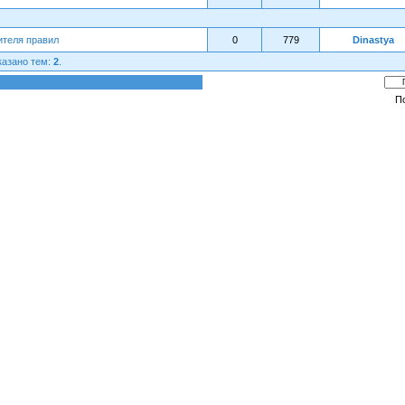
ителя правил
0
779
Dinastya
казано тем:
2
.
П