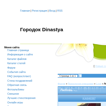
Главная
|
Регистрация
|
Вход
|
RSS
Городок Dinastya
Меню сайта
Главная страница
Информация о сайте
Каталог файлов
Каталог статей
[
Новые с
Форум
События сайта
1
Страница
1
из
1
FAQ (вопрос/ответ)
Стена поздравлений
Форум
»
Психология,отношения
»
Love
»
Л
Обратная связь
Фотоальбомы
Любовь -...
Смешное
Лучшие стихотворения
KAI040397
Онлайн игры