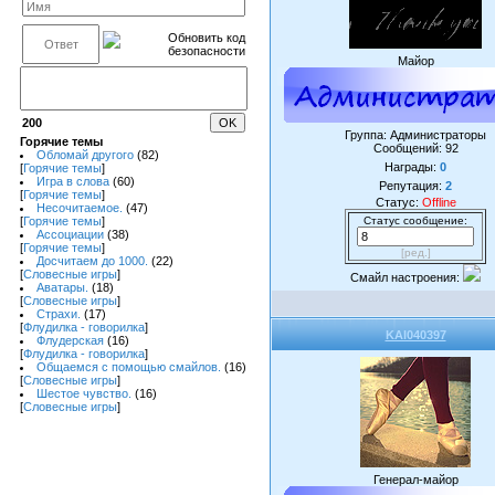
Майор
200
Группа: Администраторы
Горячие темы
Сообщений:
92
Обломай другого
(82)
Награды:
0
[
Горячие темы
]
Игра в слова
(60)
Репутация:
2
[
Горячие темы
]
Статус:
Offline
Несочитаемое.
(47)
[
Горячие темы
]
Статус сообщение:
Ассоциации
(38)
[
Горячие темы
]
[ред.]
Досчитаем до 1000.
(22)
[
Словесные игры
]
Смайл настроения:
Аватары.
(18)
[
Словесные игры
]
Страхи.
(17)
[
Флудилка - говорилка
]
KAI040397
Флудерская
(16)
[
Флудилка - говорилка
]
Общаемся с помощью смайлов.
(16)
[
Словесные игры
]
Шестое чувство.
(16)
[
Словесные игры
]
Генерал-майор