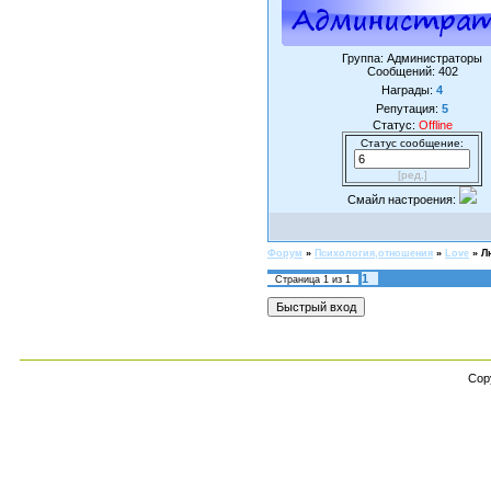
Группа: Администраторы
Сообщений:
402
Награды:
4
Репутация:
5
Статус:
Offline
Статус сообщение:
[ред.]
Смайл настроения:
Форум
»
Психология,отношения
»
Love
»
Л
1
Страница
1
из
1
Cop