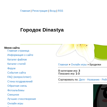
Главная
|
Регистрация
|
Вход
|
RSS
Городок Dinastya
Меню сайта
Главная страница
Информация о сайте
Каталог файлов
Каталог статей
Главная
»
Онлайн игры
» Бродилки
Форум
В категории игр
:
3
События сайта
Показано игр
:
1-3
FAQ (вопрос/ответ)
Сортировать по
:
Дате
·
Названию
·
Рей
Стена поздравлений
Обратная связь
Фотоальбомы
Смешное
Лучшие стихотворения
Онлайн игры