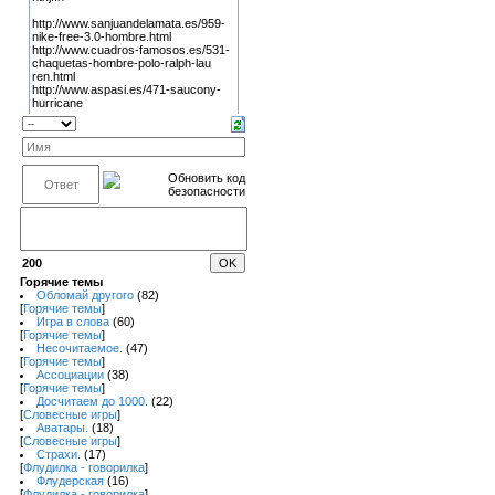
200
Горячие темы
Обломай другого
(82)
[
Горячие темы
]
Игра в слова
(60)
[
Горячие темы
]
Несочитаемое.
(47)
[
Горячие темы
]
Ассоциации
(38)
[
Горячие темы
]
Досчитаем до 1000.
(22)
[
Словесные игры
]
Аватары.
(18)
[
Словесные игры
]
Страхи.
(17)
[
Флудилка - говорилка
]
Флудерская
(16)
[
Флудилка - говорилка
]