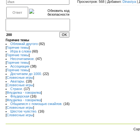
Просмотров:
568
|
Добавил:
Dinastya
|
200
Горячие темы
Обломай другого
(82)
[
Горячие темы
]
Игра в слова
(60)
[
Горячие темы
]
Несочитаемое.
(47)
[
Горячие темы
]
Ассоциации
(38)
[
Горячие темы
]
Досчитаем до 1000.
(22)
[
Словесные игры
]
Аватары.
(18)
[
Словесные игры
]
Страхи.
(17)
[
Флудилка - говорилка
]
Флудерская
(16)
[
Флудилка - говорилка
]
Общаемся с помощью смайлов.
(16)
[
Словесные игры
]
Шестое чувство.
(16)
[
Словесные игры
]
Cop