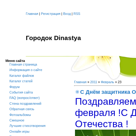
Главная
|
Регистрация
|
Вход
|
RSS
Городок Dinastya
Меню сайта
Главная страница
Информация о сайте
Каталог файлов
Каталог статей
Главная
»
2011
»
Февраль
»
23
Форум
С Днём защитника О
События сайта
Поздравляем 
FAQ (вопрос/ответ)
Стена поздравлений
февраля !С 
Обратная связь
Фотоальбомы
Отечества !
Смешное
Лучшие стихотворения
Онлайн игры