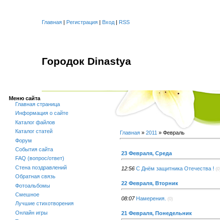
Главная
|
Регистрация
|
Вход
|
RSS
Городок Dinastya
Меню сайта
Главная страница
Информация о сайте
Каталог файлов
Каталог статей
Главная
»
2011
»
Февраль
Форум
События сайта
23 Февраля, Среда
FAQ (вопрос/ответ)
Стена поздравлений
12:56
С Днём защитника Отечества !
(0
Обратная связь
22 Февраля, Вторник
Фотоальбомы
Смешное
08:07
Намерения.
(0)
Лучшие стихотворения
Онлайн игры
21 Февраля, Понедельник