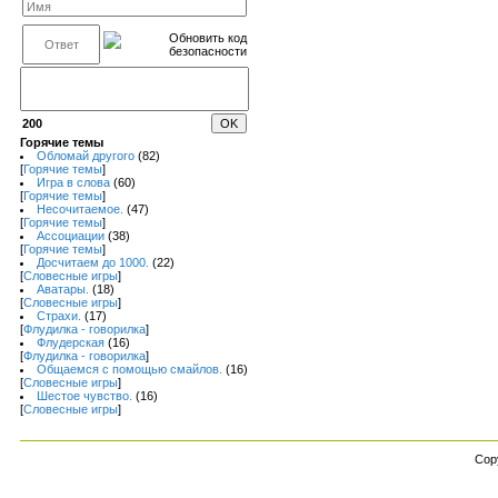
200
Горячие темы
Обломай другого
(82)
[
Горячие темы
]
Игра в слова
(60)
[
Горячие темы
]
Несочитаемое.
(47)
[
Горячие темы
]
Ассоциации
(38)
[
Горячие темы
]
Досчитаем до 1000.
(22)
[
Словесные игры
]
Аватары.
(18)
[
Словесные игры
]
Страхи.
(17)
[
Флудилка - говорилка
]
Флудерская
(16)
[
Флудилка - говорилка
]
Общаемся с помощью смайлов.
(16)
[
Словесные игры
]
Шестое чувство.
(16)
[
Словесные игры
]
Cop