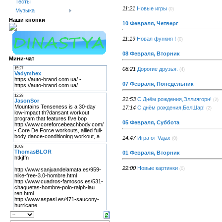
Тесты
11:21
Новые игры
(0)
Музыка
Наши кнопки
10 Февраля, Четверг
11:19
Новая функия !
(0)
08 Февраля, Вторник
Мини-чат
08:21
Дорогие друзья.
(4)
07 Февраля, Понедельник
21:53
С Днём рождения,Эллиягорн!
(2)
17:14
С днём рождения,БелШар!
(2)
05 Февраля, Суббота
14:47
Игра от Vajax
(0)
01 Февраля, Вторник
22:00
Новые картинки
(0)