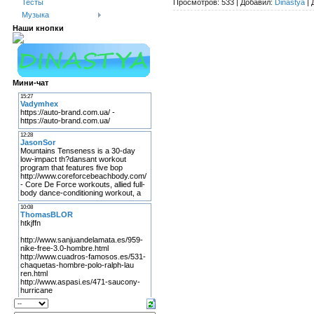
Просмотров:
533
|
Добавил:
Dinastya
|
Тесты
Музыка
Наши кнопки
Мини-чат