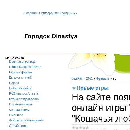
Главная
|
Регистрация
|
Вход
|
RSS
Городок Dinastya
Меню сайта
Главная страница
Информация о сайте
Каталог файлов
Каталог статей
Главная
»
2011
»
Февраль
»
21
Форум
Новые игры
События сайта
На сайте по
FAQ (вопрос/ответ)
Стена поздравлений
онлайн игры 
Обратная связь
Фотоальбомы
"Кошачья лю
Смешное
Лучшие стихотворения
Онлайн игры