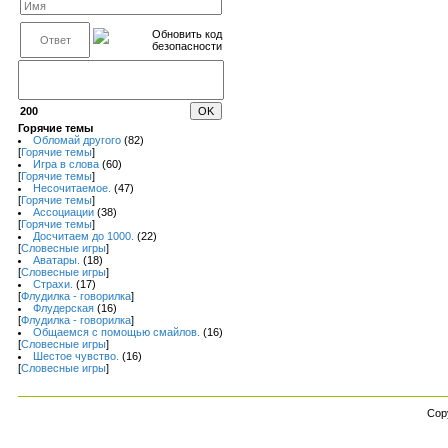
200
Горячие темы
Обломай другого
(82)
[
Горячие темы
]
Игра в слова
(60)
[
Горячие темы
]
Несочитаемое.
(47)
[
Горячие темы
]
Ассоциации
(38)
[
Горячие темы
]
Досчитаем до 1000.
(22)
[
Словесные игры
]
Аватары.
(18)
[
Словесные игры
]
Страхи.
(17)
[
Флудилка - говорилка
]
Флудерская
(16)
[
Флудилка - говорилка
]
Общаемся с помощью смайлов.
(16)
[
Словесные игры
]
Шестое чувство.
(16)
[
Словесные игры
]
Cop