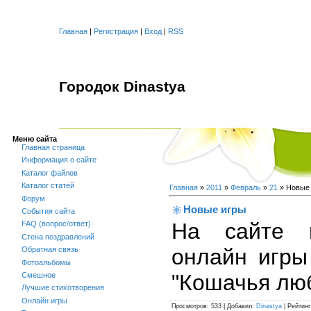
Главная
|
Регистрация
|
Вход
|
RSS
Городок Dinastya
Меню сайта
Главная страница
Информация о сайте
Каталог файлов
Каталог статей
Главная
»
2011
»
Февраль
»
21
» Новые
Форум
Новые игры
События сайта
На сайте 
FAQ (вопрос/ответ)
Стена поздравлений
онлайн игры
Обратная связь
Фотоальбомы
"Кошачья лю
Смешное
Лучшие стихотворения
Онлайн игры
Просмотров
: 533 |
Добавил
:
Dinastya
|
Рейтинг