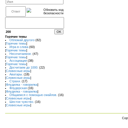
200
Горячие темы
Обломай другого
(82)
[
Горячие темы
]
Игра в слова
(60)
[
Горячие темы
]
Несочитаемое.
(47)
[
Горячие темы
]
Ассоциации
(38)
[
Горячие темы
]
Досчитаем до 1000.
(22)
[
Словесные игры
]
Аватары.
(18)
[
Словесные игры
]
Страхи.
(17)
[
Флудилка - говорилка
]
Флудерская
(16)
[
Флудилка - говорилка
]
Общаемся с помощью смайлов.
(16)
[
Словесные игры
]
Шестое чувство.
(16)
[
Словесные игры
]
Cop